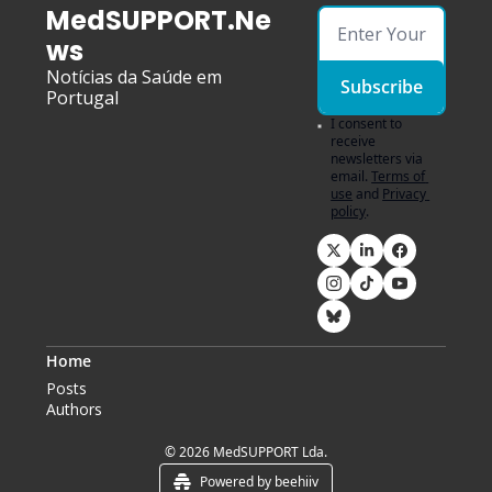
MedSUPPORT.Ne
ws
Notícias da Saúde em 
Subscribe
Portugal
I consent to 
receive 
newsletters via 
email.
Terms of 
use
and
Privacy 
policy
.
Home
Posts
Authors
© 2026 MedSUPPORT Lda.
Powered by beehiiv