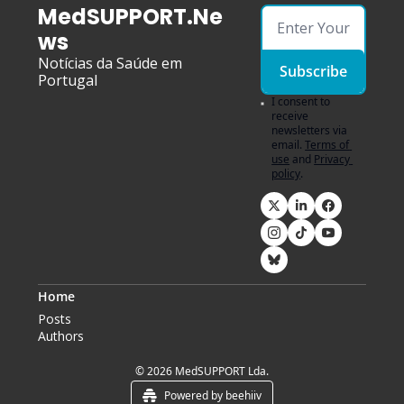
MedSUPPORT.Ne
ws
Notícias da Saúde em 
Subscribe
Portugal
I consent to 
receive 
newsletters via 
email.
Terms of 
use
and
Privacy 
policy
.
Home
Posts
Authors
© 2026 MedSUPPORT Lda.
Powered by beehiiv