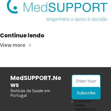
Continue lendo
View more
MedSUPPORT.Ne
ws
Notícias da Saúde em 
Subscribe
Portugal
I consent to 
receive 
newsletters via 