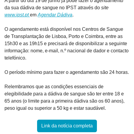
A partir do dia 19 de junho já pode fazer o agendamento 
da sua dádiva de sangue no IPST através do 
site 
www.ipst.pt 
em 
Agendar Dádiva
.
O agendamento está disponível nos Centros de Sangue 
de Transplantação de Lisboa, Porto e Coimbra, entre as 
15h30 e as 19h15 e precisará de disponibilizar a seguinte 
informação: nome, e-mail, n.º nacional de dador e contacto 
telefónico.
O período mínimo para fazer o agendamento são 24 horas.
Relembramos que as condições essenciais de 
elegibilidade para a dádiva de sangue são ter entre 18 e 
65 anos (o limite para a primeira dádiva são os 60 anos), 
peso igual ou superior a 50 kg e estar saudável.
Link da notícia completa