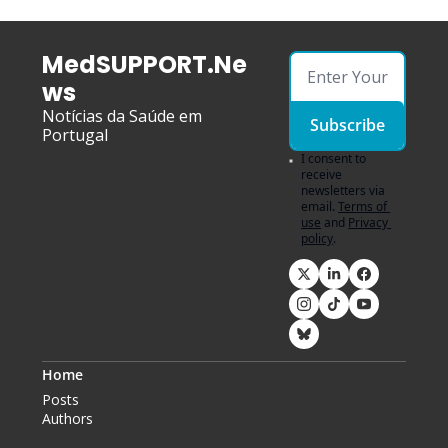
MedSUPPORT.Ne
ws
Notícias da Saúde em 
Subscribe
Portugal
I consent to 
receive 
newsletters via 
email.
Terms of 
use
and
Privacy 
policy
.
Home
Posts
Authors