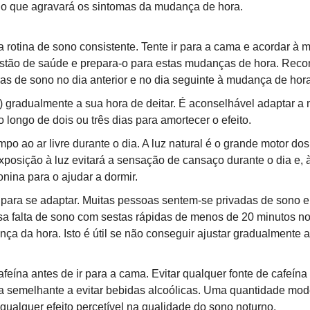
 o que agravará os sintomas da mudança de hora.
 rotina de sono consistente. Tente ir para a cama e acordar à 
estão de saúde e prepara-o para estas mudanças de hora. Rec
as de sono no dia anterior e no dia seguinte à mudança de hora
r) gradualmente a sua hora de deitar. É aconselhável adaptar a
longo de dois ou três dias para amortecer o efeito.
o ao ar livre durante o dia. A luz natural é o grande motor dos
xposição à luz evitará a sensação de cansaço durante o dia e, à 
nina para o ajudar a dormir.
para se adaptar. Muitas pessoas sentem-se privadas de sono e
a falta de sono com sestas rápidas de menos de 20 minutos nos
a da hora. Isto é útil se não conseguir ajustar gradualmente a
eína antes de ir para a cama. Evitar qualquer fonte de cafeína a
a semelhante a evitar bebidas alcoólicas. Uma quantidade mode
ualquer efeito percetível na qualidade do sono noturno.