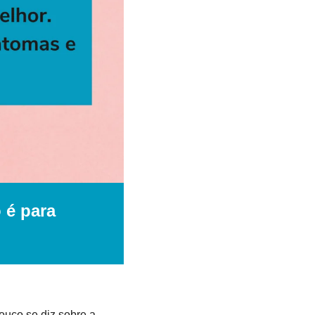
é para 
uco se diz sobre a 