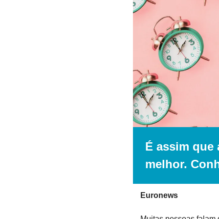
É assim que 
melhor. Conh
Euronews
Muitas pessoas falam 