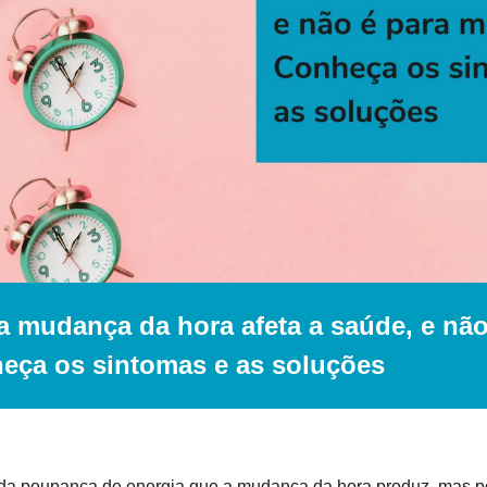
a mudança da hora afeta a saúde, e não 
eça os sintomas e as soluções
da poupança de energia que a mudança da hora produz, mas po