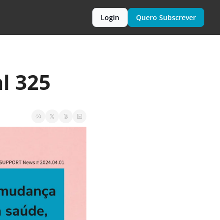
Login
Quero Subscrever
l 325