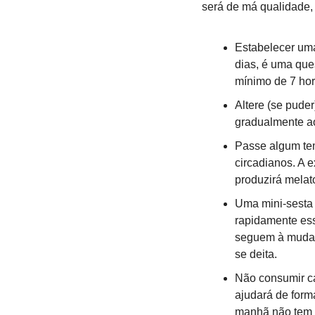
será de má qualidade,
Estabelecer uma
dias, é uma qu
mínimo de 7 hor
Altere (se pude
gradualmente ao 
Passe algum temp
circadianos. A e
produzirá melato
Uma mini-sesta 
rapidamente ess
seguem à mudanç
se deita.
Não consumir caf
ajudará de form
manhã não tem q