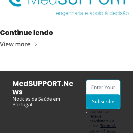
Continue lendo
View more
MedSUPPORT.Ne
ws
Notícias da Saúde em 
Subscribe
Portugal
I consent to 
receive 
newsletters via 
email.
Terms of 
use
and
Privacy 