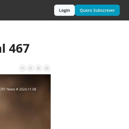
Login
Quero Subscrever
l 467