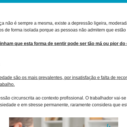
ça não é sempre a mesma, existe a depressão ligeira, moderada
idos de forma isolada porque as pessoas não admitem que estão
linham que esta forma de sentir pode ser tão má ou pior do
edade são os mais prevalentes, por insatisfação e falta de reco
rabalho.
são circunscrita ao contexto profissional. O trabalhador vai-se 
iedade e em stresse permanente, raramente considera que est