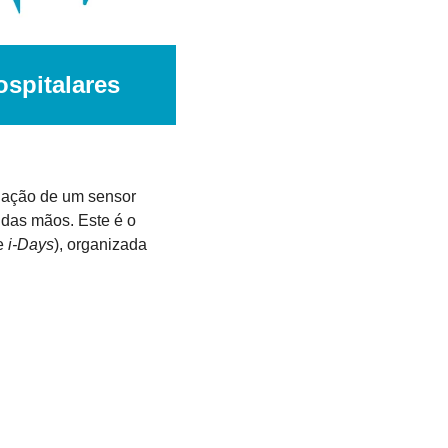
ospitalares
riação de um sensor 
 das mãos. Este é o 
e 
i-Days
), organizada 