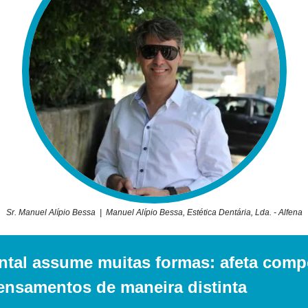
Sr. Manuel Alípio Bessa  |  Manuel Alípio Bessa, Estética Dentária, Lda. - Alfena
tal assume muitas formas: afeta comp
nsamentos de maneira distinta