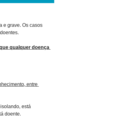
 e grave. Os casos 
 doentes.
 que qualquer doença 
nhecimento, entre 
isolando, está 
á doente.