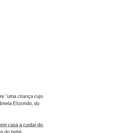
e "uma criança cujo 
riela Elizondo, do 
 em casa a cuidar do 
s do bebé 