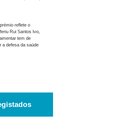
émio reflete o 
eriu Rui Santos Ivo, 
amentar tem de 
r a defesa da saúde 
egistados