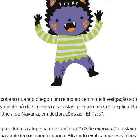
scoberto quando chegou um relato ao centro de invetigação sobr
vamente há dois meses nas costas, pernas e coxas”, explica Gab
lância de Navarra, em declarações ao "El País".
para tratar a alopecia que continha
 "
5% de 
minoxidil
" 
e estava
bastante tempo com a criança. Elizondo explica que os sintoma