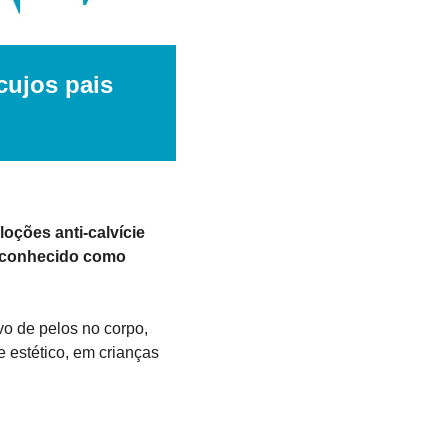
ujos pais 
ções anti-calvície 
 conhecido como 
o de pelos no corpo, 
estético, em crianças 