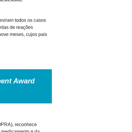
eviram todos os casos 
itas de reações 
ove meses, cujos pais 
ment Award
OPRA), reconhece 
o medicamento e da 