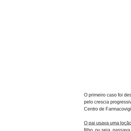
O primeiro caso foi de
pelo crescia progressi
Centro de Farmacovigi
O pai usava uma loção 
filho
, 
ou seja
, 
passava 