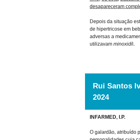
desapareceram comple
Depois da situação est
de hipertricose em be
adversas a medicament
utilizavam 
minoxidi
l.
Rui Santos I
2024
INFARMED, I.P.
O galardão, atribuído p
personalidades cuja ca