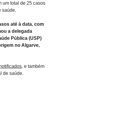
 um total de 25 casos 
e saúde.
sos até à data, com 
mou a delegada 
úde Pública (USP) 
origem no Algarve, 
notificados
, e também 
al de saúde.