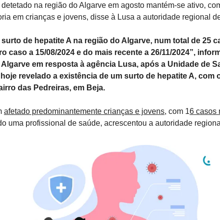
 detetado na região do Algarve em agosto mantém-se ativo, com
oria em crianças e jovens, disse à Lusa a autoridade regional d
urto de hepatite A na região do Algarve, num total de 25 ca
ro caso a 15/08/2024 e do mais recente a 26/11/2024”, infor
 Algarve em resposta à agência Lusa, após a Unidade de Sa
 hoje revelado a existência de um surto de hepatite A, com 
irro das Pedreiras, em Beja.
m 
afetado predominantemente crianças e jovens
, com 1
6 casos 
ndo uma profissional de saúde, acrescentou a autoridade region