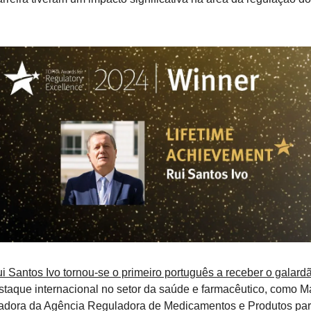
i Santos Ivo tornou-se o primeiro português a receber o galard
staque internacional no setor da saúde e farmacêutico, como Ma
radora da Agência Reguladora de Medicamentos e Produtos pa