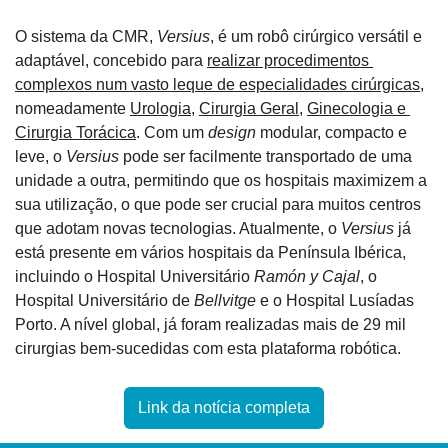
O sistema da CMR, 
Versius
, é um robô cirúrgico versátil e 
adaptável, concebido para 
realizar procedimentos 
complexos num vasto leque de especialidades cirúrgicas
, 
nomeadamente 
Urologia
, 
Cirurgia Geral
, 
Ginecologia e 
Cirurgia Torácica
. Com um 
design
 modular, compacto e 
leve, o 
Versius
 pode ser facilmente transportado de uma 
unidade a outra, permitindo que os hospitais maximizem a 
sua utilização, o que pode ser crucial para muitos centros 
que adotam novas tecnologias. Atualmente, o 
Versius
 já 
está presente em vários hospitais da Península Ibérica, 
incluindo o Hospital Universitário 
Ramón y Cajal
, o 
Hospital Universitário de 
Bellvitge
 e o Hospital Lusíadas 
Porto. A nível global, já foram realizadas mais de 29 mil 
cirurgias bem-sucedidas com esta plataforma robótica.
Link da notícia completa