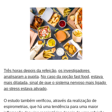
Três horas depois da refeição
, 
os investigadores 
analisaram a pupila
. 
No caso da opção fast food
, 
estava 
mais dilatada, sinal de que o sistema nervoso mais ligado 
ao stress estava ativado
.
O estudo também verificou, através da realização de 
espirometrias, que há uma tendência para uma maior 