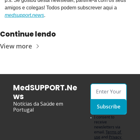
p.s. Se gostou desta newsletter, partilhe-a com os seus 
amigos e colegas! Todos podem subscrever aqui a 
medsupport.news
.
Continue lendo
View more
MedSUPPORT.Ne
ws
Notícias da Saúde em 
Subscribe
Portugal
I consent to 
receive 
newsletters via 
email.
Terms of 
use
and
Privacy 