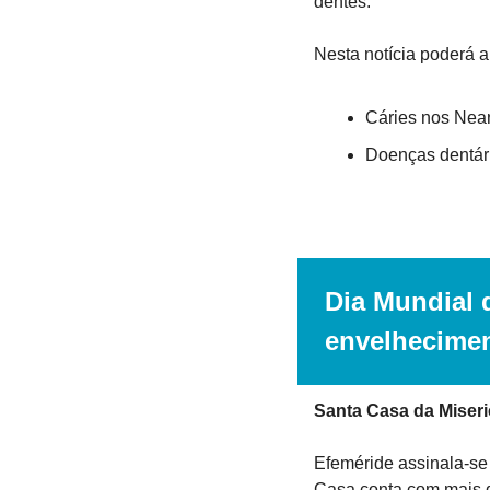
dentes.
Nesta notícia poderá a
Cáries nos Nean
Doenças dentári
Dia Mundial d
envelhecime
Santa Casa da Miseri
Efeméride assinala-se 
Casa conta com mais de