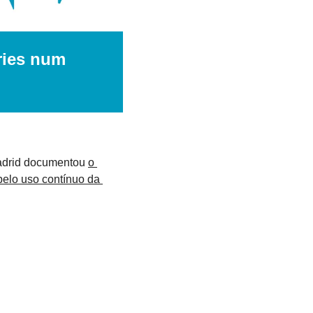
ies num 
adrid documentou 
o 
elo uso contínuo da 