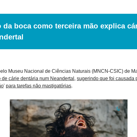
 da boca como terceira mão explica cár
ndertal
pelo Museu Nacional de Ciências Naturais (MNCN-CSIC) de M
 de cárie dentária num Neandertal
, 
sugerindo que foi causada p
ão
' 
para tarefas não mastigatórias
.