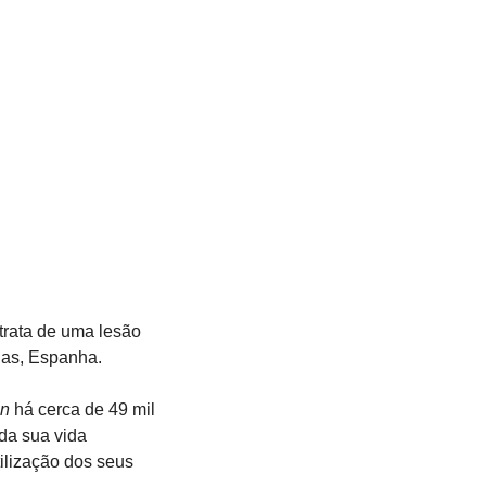
trata de uma lesão 
ias, Espanha.
ón
 há cerca de 49 mil 
da sua vida 
ilização dos seus 