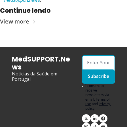
medsupport.news
.
Continue lendo
View more
MedSUPPORT.Ne
ws
Notícias da Saúde em 
Subscribe
Portugal
I consent to 
receive 
newsletters via 
email.
Terms of 
use
and
Privacy 
policy
.