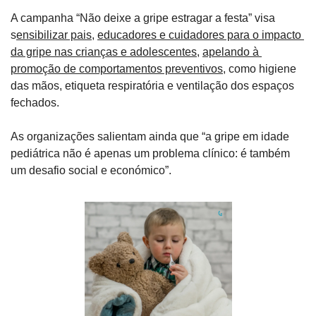
A campanha “Não deixe a gripe estragar a festa” visa 
s
ensibilizar pais
, 
educadores e cuidadores para o impacto 
da gripe nas crianças e adolescentes
, 
apelando à 
promoção de comportamentos preventivos
, como higiene 
das mãos, etiqueta respiratória e ventilação dos espaços 
fechados.
As organizações salientam ainda que “a gripe em idade 
pediátrica não é apenas um problema clínico: é também 
um desafio social e económico”.