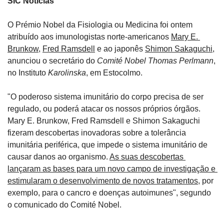
SIC Notícias
O Prémio Nobel da Fisiologia ou Medicina foi ontem 
atribuído aos imunologistas norte-americanos 
Mary E. 
Brunkow
, 
Fred Ramsdell
 e ao japonês 
Shimon Sakaguchi
, 
anunciou o secretário do 
Comité Nobel Thomas Perlmann
, 
no Instituto 
Karolinska
, em Estocolmo.
"O poderoso sistema imunitário do corpo precisa de ser 
regulado, ou poderá atacar os nossos próprios órgãos. 
Mary E. Brunkow, Fred Ramsdell e Shimon Sakaguchi 
fizeram descobertas inovadoras sobre a tolerância 
imunitária periférica, que impede o sistema imunitário de 
causar danos ao organismo. 
As suas descobertas 
lançaram as bases para um novo campo de investigação e 
estimularam o desenvolvimento de novos tratamentos
, por 
exemplo, para o cancro e doenças autoimunes", segundo 
o comunicado do Comité Nobel.