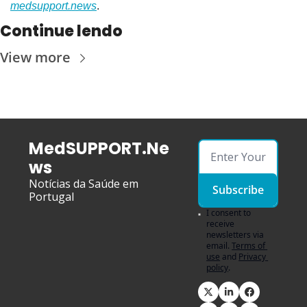
medsupport.news
.
Continue lendo
View more
MedSUPPORT.Ne
ws
Notícias da Saúde em 
Subscribe
Portugal
I consent to 
receive 
newsletters via 
email.
Terms of 
use
and
Privacy 
policy
.