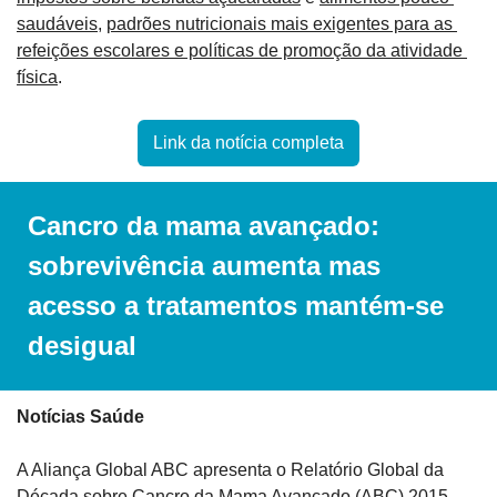
saudáveis
, 
padrões nutricionais mais exigentes para as 
refeições escolares e políticas de promoção da atividade 
física
.
Link da notícia completa
Cancro da mama avançado: 
sobrevivência aumenta mas 
acesso a tratamentos mantém-se 
desigual
Notícias Saúde
A Aliança Global ABC apresenta o Relatório Global da 
Década sobre Cancro da Mama Avançado (ABC) 2015–