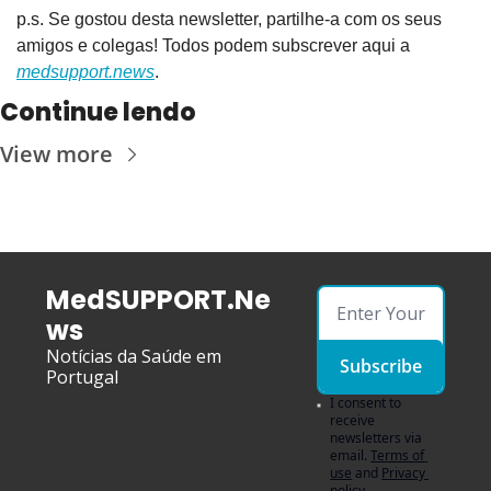
p.s. Se gostou desta newsletter, partilhe-a com os seus 
amigos e colegas! Todos podem subscrever aqui a 
medsupport.news
.
Continue lendo
View more
MedSUPPORT.Ne
ws
Notícias da Saúde em 
Subscribe
Portugal
I consent to 
receive 
newsletters via 
email.
Terms of 
use
and
Privacy 
policy
.