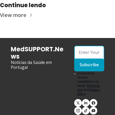
Continue lendo
View more
MedSUPPORT.Ne
ws
Notícias da Saúde em 
Subscribe
Portugal
I consent to 
receive 
newsletters via 
email.
Terms of 
use
and
Privacy 
policy
.