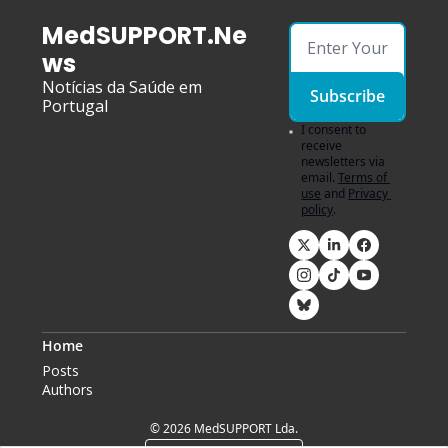
MedSUPPORT.Ne
ws
Notícias da Saúde em 
Subscribe
Portugal
I consent to 
receive 
newsletters via 
email.
Terms of 
use
and
Privacy 
policy
.
Home
Posts
Authors
© 2026 MedSUPPORT Lda.