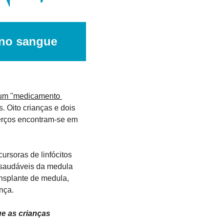
 no sangue
um "medicamento 
 Oito crianças e dois 
erços encontram-se em 
rsoras de linfócitos 
 saudáveis da medula 
nsplante de medula, 
nça.
e as crianças 