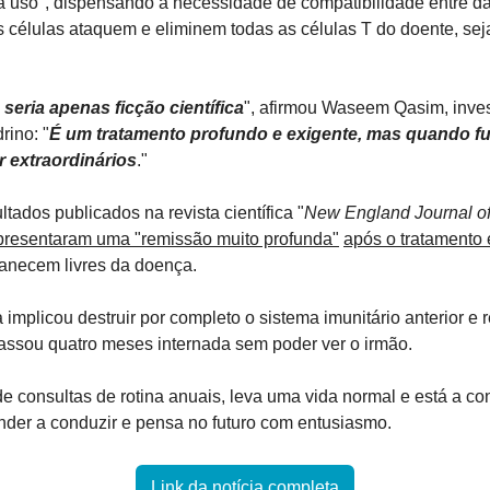
a uso", dispensando a necessidade de compatibilidade entre dad
 células ataquem e eliminem todas as células T do doente, sej
 seria apenas ficção científica
", afirmou Waseem Qasim, inves
rino: "
É um tratamento profundo e exigente, mas quando fu
 extraordinários
." 
tados publicados na revista científica "
New England Journal o
presentaram uma "remissão muito profunda"
após o tratamento
anecem livres da doença.
implicou destruir por completo o sistema imunitário anterior e r
passou quatro meses internada sem poder ver o irmão.
e consultas de rotina anuais, leva uma vida normal e está a conc
nder a conduzir e pensa no futuro com entusiasmo.
Link da notícia completa