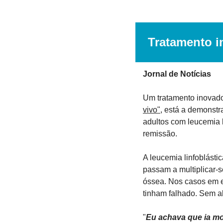
Tratamento i
Jornal de Notícias
Um tratamento inovado
vivo"
, está a demonstr
adultos com leucemia l
remissão.
A leucemia linfoblástic
passam a multiplicar-s
óssea. Nos casos em e
tinham falhado. Sem al
"
Eu achava que ia mor