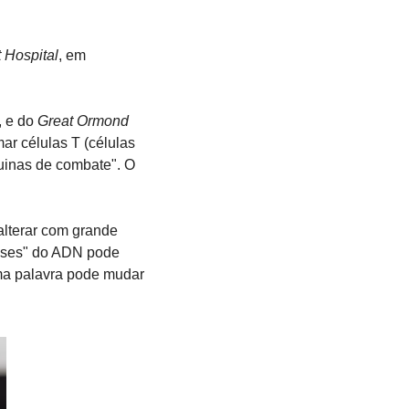
 Hospital
, em 
 e do 
Great Ormond 
ar células T (células 
inas de combate". O 
alterar com grande 
ases" do ADN pode 
ma palavra pode mudar 