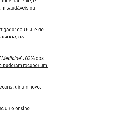
or e paciente, e 
am saudáveis ou 
tigador da UCL e do 
nciona, os 
f Medicine
", 
82% dos 
 e puderam receber um 
econstruir um novo. 
luir o ensino 