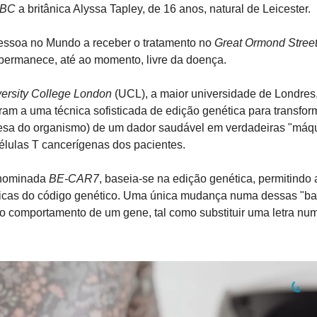
BC
 a britânica Alyssa Tapley, de 16 anos, natural de Leicester.
pessoa no Mundo a receber o tratamento no 
Great Ormond Street
 permanece, até ao momento, livre da doença.
ersity College London
 (UCL), a maior universidade de Londres,
eram a uma técnica sofisticada de edição genética para transform
esa do organismo) de um dador saudável em verdadeiras "máqu
 células T cancerígenas dos pacientes.
enominada 
BE-CAR7
, baseia-se na edição genética, permitindo 
íficas do código genético. Uma única mudança numa dessas "b
 o comportamento de um gene, tal como substituir uma letra nu