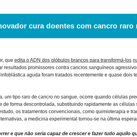
novador cura doentes com cancro raro
r, que 
edita o ADN dos glóbulos brancos para transformá-los
n
ar resultados promissores contra cancros sanguíneos agressivos.
infoblástica aguda foram tratados recentemente e quase dois t
a, um tipo raro de cancro no sangue, ocorre quando células precu
e de forma descontrolada, substituindo rapidamente as células
studo, os tratamentos convencionais, como quimioterapia e tra
ternativas, a medicina experimental tornou-se na última espera
rer e que não seria capaz de crescer e fazer tudo aquilo qu