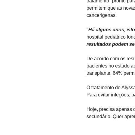
tratamento "pronto par
permitem que as novas
cancerígenas.
"
Há alguns anos, isto
hospital pediátrico lond
resultados podem ser
De acordo com os resul
pacientes no estudo a
transplante
. 64% perm
O tratamento de Alyssa 
Para evitar infeções, 
Hoje, precisa apenas d
secundário. Quer apre