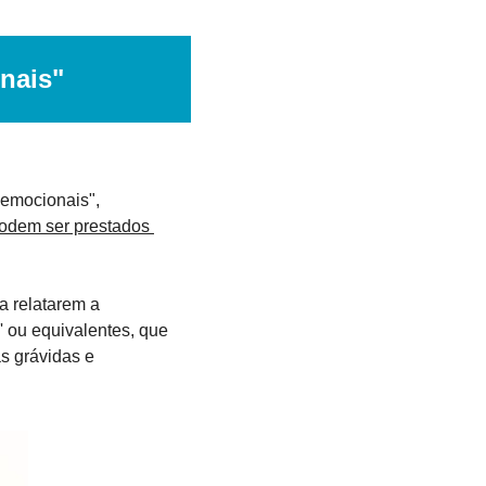
onais"
emocionais", 
podem ser prestados 
 relatarem a 
 ou equivalentes, que 
s grávidas e 