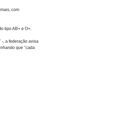
rmais, com 
do tipo AB+ e O+.
" -, a federação avisa 
inhando que "cada 