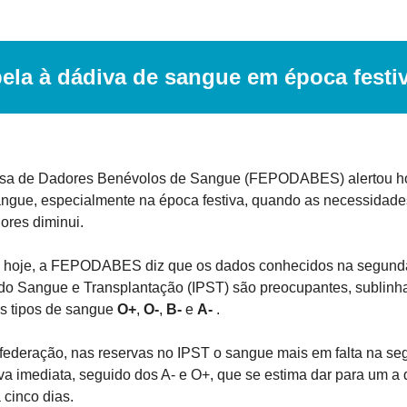
ela à dádiva de sangue em época festi
sa de Dadores Benévolos de Sangue (FEPODABES) alertou hoj
angue, especialmente na época festiva, quando as necessidade
ores diminui.
hoje, a FEPODABES diz que os dados conhecidos na segunda-f
s do Sangue e Transplantação (IPST) são preocupantes, sublinh
os tipos de sangue 
O+
, 
O-
, 
B-
 e 
A-
 .
ederação, nas reservas no IPST o sangue mais em falta na segun
a imediata, seguido dos A- e O+, que se estima dar para um a do
 cinco dias.