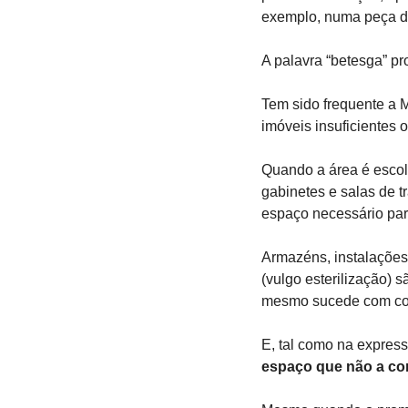
exemplo, numa peça de
A palavra “betesga” pro
Tem sido frequente a 
imóveis insuficientes
Quando a área é escolh
gabinetes e salas de t
espaço necessário para
Armazéns, instalações 
(vulgo esterilização)
mesmo sucede com corr
E, tal como na express
espaço que não a c