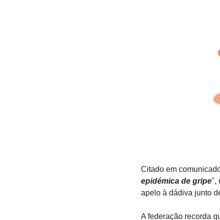
Citado em comunicado
epidémica de gripe
",
apelo à dádiva junto 
A federação recorda q