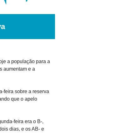
va
e a população para a 
s aumentam e a 
eira sobre a reserva 
ando que o apelo 
da-feira era o B-, 
is dias, e os AB- e 