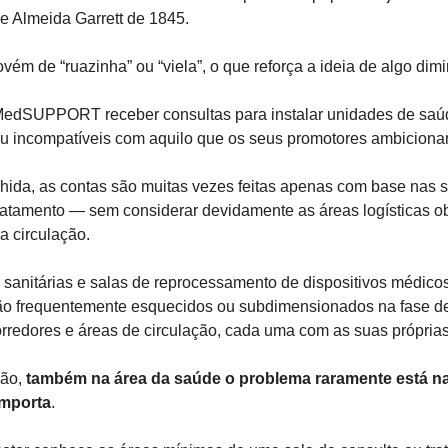
 Almeida Garrett de 1845.
vém de “ruazinha” ou “viela”, o que reforça a ideia de algo dimi
MedSUPPORT receber consultas para instalar unidades de saú
 ou incompatíveis com aquilo que os seus promotores ambiciona
ida, as contas são muitas vezes feitas apenas com base nas sa
ratamento — sem considerar devidamente as áreas logísticas ob
 circulação. 
sanitárias e salas de reprocessamento de dispositivos médicos 
 são frequentemente esquecidos ou subdimensionados na fase de
edores e áreas de circulação, cada uma com as suas próprias 
ão, 
também na área da saúde o problema raramente está n
omporta
.