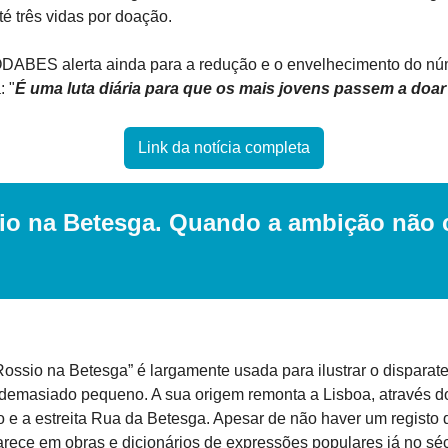
té três vidas por doação.
DABES alerta ainda para a redução e o envelhecimento do nú
: "
É uma luta diária para que os mais jovens passem a doa
Link da notícia completa
io na Betesga. Quando a ambição não c
ossio na Betesga” é largamente usada para ilustrar o disparate
emasiado pequeno. A sua origem remonta a Lisboa, através do 
 e a estreita Rua da Betesga. Apesar de não haver um registo
parece em obras e dicionários de expressões populares já no sé