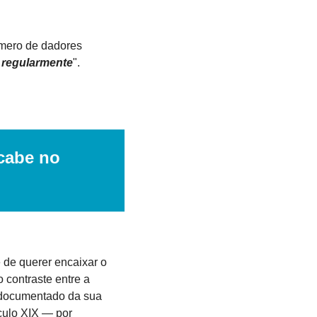
mero de dadores 
r regularmente
".
abe no 
 de querer encaixar o 
contraste entre a 
 documentado da sua 
culo XIX — por 