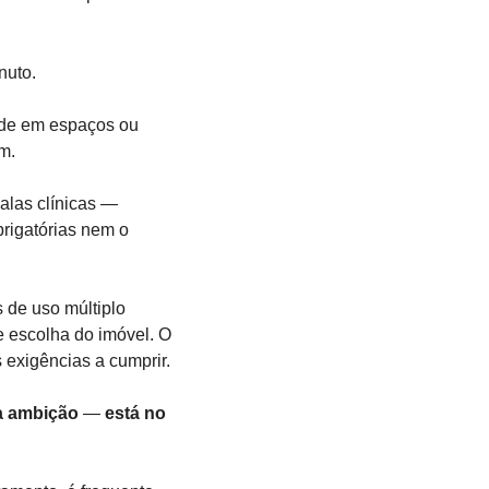
nuto.
de em espaços ou 
m. 
las clínicas — 
rigatórias nem o 
de uso múltiplo 
 escolha do imóvel. O 
exigências a cumprir.
a ambição
 — 
está no 