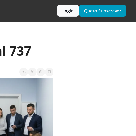
Login
Quero Subscrever
l 737