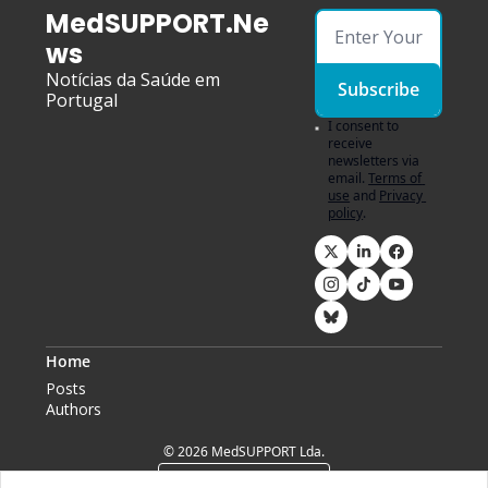
MedSUPPORT.Ne
ws
Notícias da Saúde em 
Subscribe
Portugal
I consent to 
receive 
newsletters via 
email.
Terms of 
use
and
Privacy 
policy
.
Home
Posts
Authors
© 2026 MedSUPPORT Lda.
Powered by beehiiv