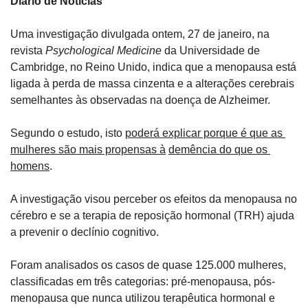
Diário de Notícias
Uma investigação divulgada ontem, 27 de janeiro, na 
revista 
Psychological Medicine
 da Universidade de 
Cambridge, no Reino Unido, indica que a menopausa está 
ligada à perda de massa cinzenta e a alterações cerebrais 
semelhantes às observadas na doença de Alzheimer.
Segundo o estudo, isto 
poderá explicar porque é que as 
mulheres são mais propensas à
demência do que os 
homens
.
A investigação visou perceber os efeitos da menopausa no 
cérebro e se a terapia de reposição hormonal (TRH) ajuda 
a prevenir o declínio cognitivo.
Foram analisados os casos de quase 125.000 mulheres, 
classificadas em três categorias: pré-menopausa, pós-
menopausa que nunca utilizou terapêutica hormonal e 