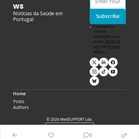
ws
Notícias da Saúde em 
Subscribe
Portugal
I consent to 
receive 
newsletters via 
email.
Terms of 
use
and
Privacy 
policy
.
Home
Posts
Authors
© 2026 MedSUPPORT Lda.
Powered by beehiiv
0