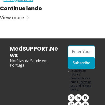
Continue lendo
View more
MedSUPPORT.Ne
ws
Notícias da Saúde em 
Subscribe
Portugal
I consent to 
receive 
newsletters via 
email.
Terms of 
use
and
Privacy 
policy
.