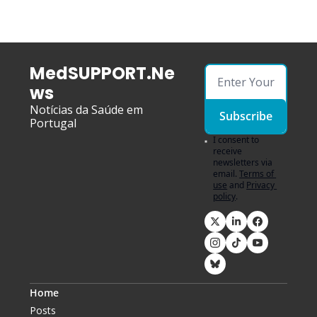
MedSUPPORT.Ne
ws
Notícias da Saúde em 
Subscribe
Portugal
I consent to 
receive 
newsletters via 
email.
Terms of 
use
and
Privacy 
policy
.
Home
Posts