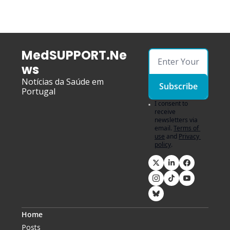
MedSUPPORT.Ne
ws
Notícias da Saúde em 
Subscribe
Portugal
I consent to 
receive 
newsletters via 
email.
Terms of 
use
and
Privacy 
policy
.
Home
Posts