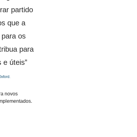
r partido 
s que a 
para os 
ibua para 
 e úteis”
Oxford.
ra novos 
implementados.