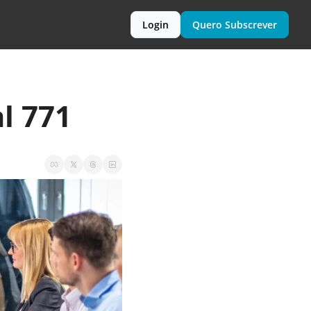
Login
Quero Subscrever
l 771