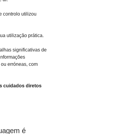
ontrolo utilizou 
a utilização prática.
has significativas de 
informações 
ou erróneas, com 
 cuidados diretos 
uagem é 