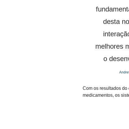
fundamenta
desta no
interaçã
melhores m
o desenv
Andrew
Com os resultados do e
medicamentos, os sist