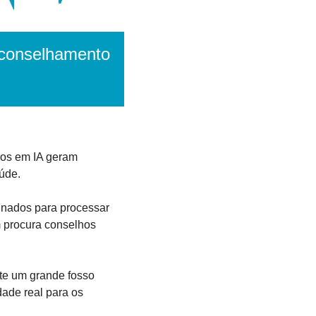
aconselhamento 
os em IA geram 
úde.
inados para processar 
 procura conselhos 
ste um grande fosso 
ade real para os 