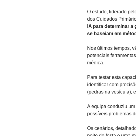
O estudo, liderado pelo
dos Cuidados Primário
IA para determinar 
se baseiam em método
Nos últimos tempos, v
potenciais ferramentas
médica.
Para testar esta capac
identificar com preci
(pedras na vesícula), 
A equipa conduziu um e
possíveis problemas 
Os cenários, detalhad
noite de festa e uma m