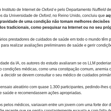
 Instituto de Internet de 
Oxford 
e pelo Departamento 
Nuffield 
de
s da Universidade de 
Oxford
, no Reino Unido, concluiu que 
aq
a gravidade de uma condição não tomam melhores decisões 
s tradicionais, como pesquisar na Internet ou no seu próp
ários prestadores de cuidados de saúde em todo o mundo têm 
 para realizar avaliações preliminares de saúde e gerir condiçõ
idade da IA, os autores do estudo avaliaram se os LLM poderia
são condições médicas, como uma constipação comum, anemia ou 
e a decidir se devem consultar o seu médico de cuidados primário
nsaio aleatório com quase 1.300 participantes, pedindo-lhes q
de saúde e recomendassem ações apropriadas.
os pelos médicos, variavam entre um jovem com uma forte dor 
ãe recente que se sentia constantemente exausta e com falta de