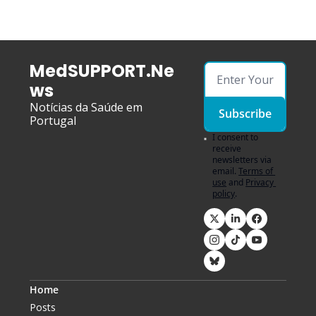
MedSUPPORT.Ne
ws
Notícias da Saúde em 
Subscribe
Portugal
I consent to 
receive 
newsletters via 
email.
Terms of 
use
and
Privacy 
policy
.
Home
Posts