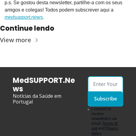
p.s. Se gostou desta newsletter, partilhe-a com os seus 
amigos e colegas! Todos podem subscrever aqui a 
medsupport.news
.
Continue lendo
View more
MedSUPPORT.Ne
ws
Notícias da Saúde em 
Subscribe
Portugal
I consent to 
receive 
newsletters via 
email.
Terms of 
use
and
Privacy 
policy
.