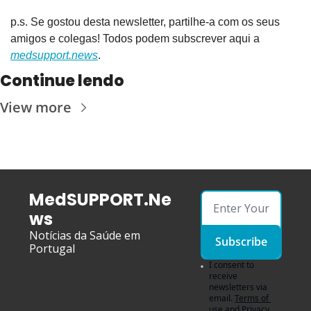
p.s. Se gostou desta newsletter, partilhe-a com os seus 
amigos e colegas! Todos podem subscrever aqui a 
medsupport.news
.
Continue lendo
View more
MedSUPPORT.Ne
ws
Notícias da Saúde em 
Subscribe
Portugal
I consent to 
receive 
newsletters via 
email.
Terms of 
use
and
Privacy 