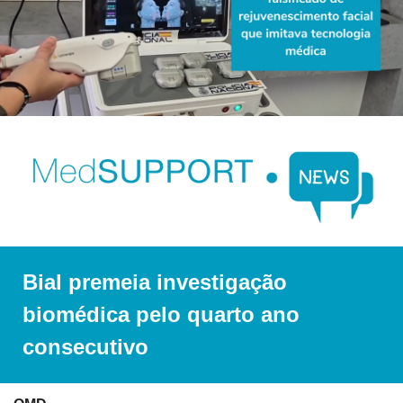
Bial premeia investigação 
biomédica pelo quarto ano 
consecutivo