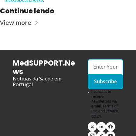
Continue lendo
View more
MedSUPPORT.Ne
ws
Notícias da Saúde em 
Subscribe
Portugal
I consent to 
receive 
newsletters via 
email.
Terms of 
use
and
Privacy 
policy
.