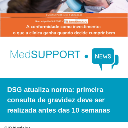
DSG atualiza norma: primeira 
consulta de gravidez deve ser 
realizada antes das 10 semanas