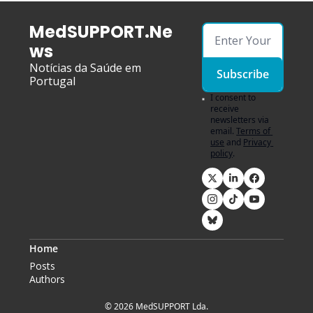
MedSUPPORT.Ne
ws
Notícias da Saúde em 
Subscribe
Portugal
I consent to 
receive 
newsletters via 
email.
Terms of 
use
and
Privacy 
policy
.
Home
Posts
Authors
© 2026 MedSUPPORT Lda.