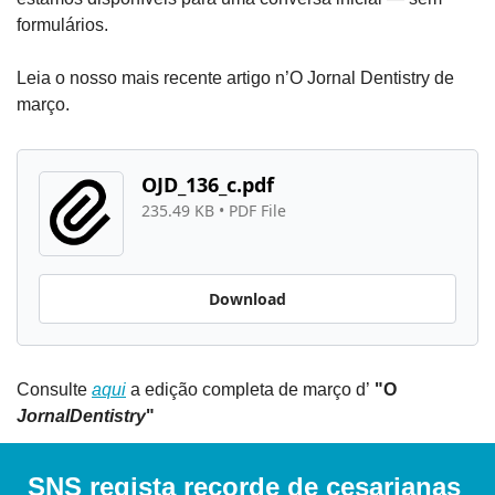
formulários.
Leia o nosso mais recente artigo n’O Jornal Dentistry de 
março.
OJD_136_c.pdf
235.49 KB
 • 
PDF File
Download
Consulte 
aqui
 a edição completa de março d’
 "O 
JornalDentistry
" 
SNS regista recorde de cesarianas 