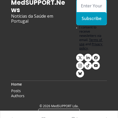
MedSUPPORT.Ne
ws
Notícias da Saúde em 
Subscribe
Portugal
I consent to 
receive 
newsletters via 
email.
Terms of 
use
and
Privacy 
policy
.
Home
Posts
Authors
© 2026 MedSUPPORT Lda.
Powered by beehiiv