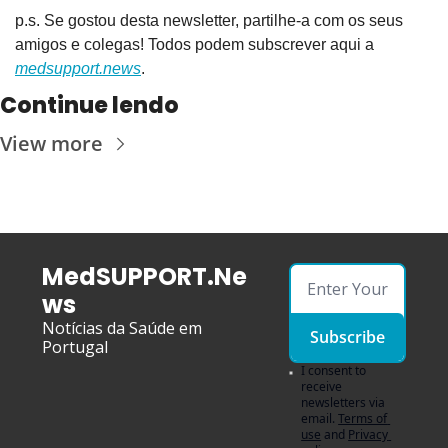
p.s. Se gostou desta newsletter, partilhe-a com os seus 
amigos e colegas! Todos podem subscrever aqui a 
medsupport.news
.
Continue lendo
View more
MedSUPPORT.Ne
ws
Notícias da Saúde em 
Subscribe
Portugal
I consent to 
receive 
newsletters via 
email.
Terms of 
use
and
Privacy 