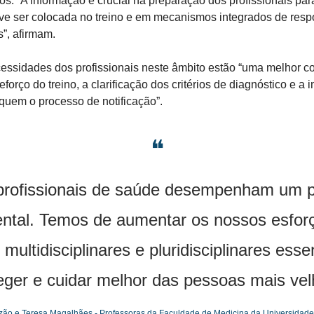
os. “A informação é crucial na preparação dos profissionais par
eve ser colocada no treino e em mecanismos integrados de resp
s”, afirmam.
cessidades dos profissionais neste âmbito estão “uma melhor c
reforço do treino, a clarificação dos critérios de diagnóstico e a
iquem o processo de notificação”.
❝
profissionais de saúde desempenham um p
ntal. Temos de aumentar os nossos esfor
 multidisciplinares e pluridisciplinares esse
eger e cuidar melhor das pessoas mais vel
azão e Teresa Magalhães - Professoras da Faculdade de Medicina da Universidade 