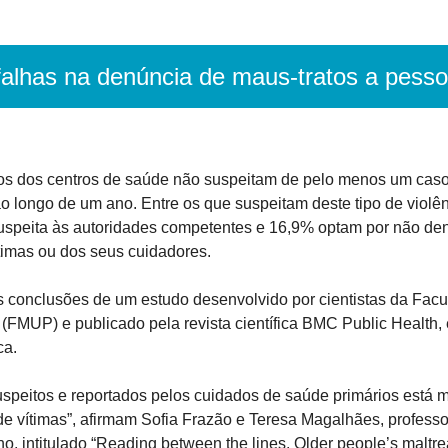
falhas na denúncia de maus-tratos a pess
os dos centros de saúde não suspeitam de pelo menos um caso 
o longo de um ano. Entre os que suspeitam deste tipo de violê
uspeita às autoridades competentes e 16,9% optam por não denu
timas ou dos seus cuidadores.
 conclusões de um estudo desenvolvido por cientistas da Facu
(FMUP) e publicado pela revista científica BMC Public Health, 
ca.
speitos e reportados pelos cuidados de saúde primários está mu
de vítimas”, afirmam Sofia Frazão e Teresa Magalhães, profess
ho, intitulado “Reading between the lines. Older people’s maltre