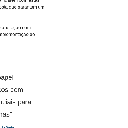
a lidarem com estas 
osta que garantam um 
olaboração com 
 implementação de 
apel 
ços com 
nciais para 
has”.
do Porto.