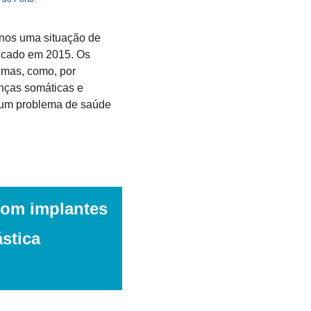
nos uma situação de 
icado em 2015. Os 
imas, como, por 
nças somáticas e 
um problema de saúde 
com implantes 
tica 