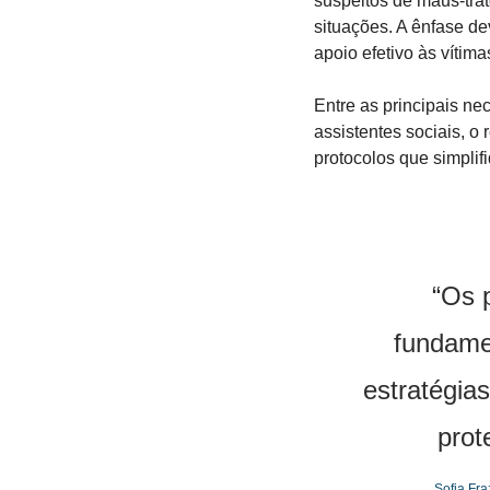
suspeitos de maus-trat
situações. A ênfase d
apoio efetivo às vítima
Entre as principais ne
assistentes sociais, o 
protocolos que simplif
“Os 
fundame
estratégias
prot
Sofia Fr