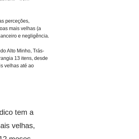
as perceções, 
oas mais velhas (a 
nanceiro e negligência.
do Alto Minho, Trás-
ngia 13 itens, desde 
 velhas até ao 
ico tem a 
is velhas, 
12 meses 