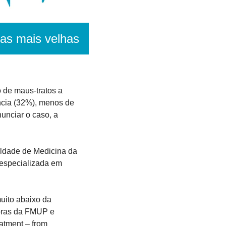
oas mais velhas
de maus-tratos a 
ncia (32%), menos de 
nciar o caso, a 
ldade de Medicina da 
especializada em 
ito abaixo da 
oras da FMUP e 
atment – from 