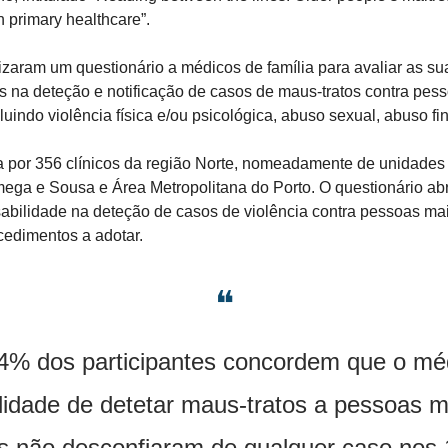
in primary healthcare”.
izaram um questionário a médicos de família para avaliar as su
s na deteção e notificação de casos de maus-tratos contra pess
cluindo violência física e/ou psicológica, abuso sexual, abuso fi
a por 356 clínicos da região Norte, nomeadamente de unidades 
ega e Sousa e Área Metropolitana do Porto. O questionário abra
abilidade na deteção de casos de violência contra pessoas mais
edimentos a adotar.
❝
% dos participantes concordem que o méd
lidade de detetar maus-tratos a pessoas ma
os não desconfiaram de qualquer caso nos 