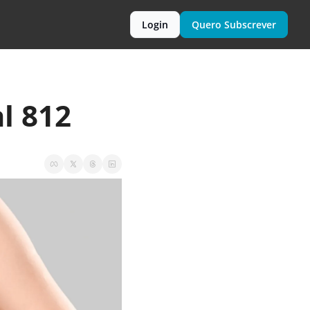
Login
Quero Subscrever
l 812