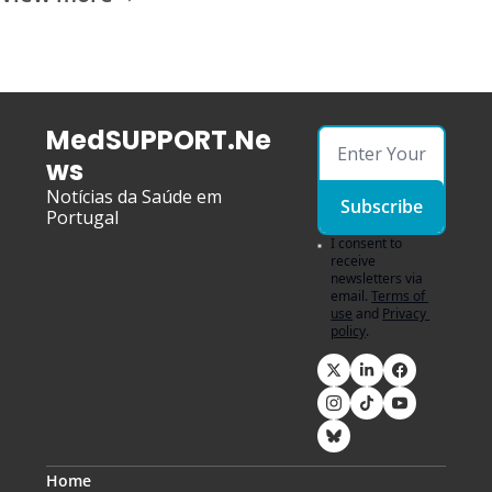
MedSUPPORT.Ne
ws
Notícias da Saúde em 
Subscribe
Portugal
I consent to 
receive 
newsletters via 
email.
Terms of 
use
and
Privacy 
policy
.
Home