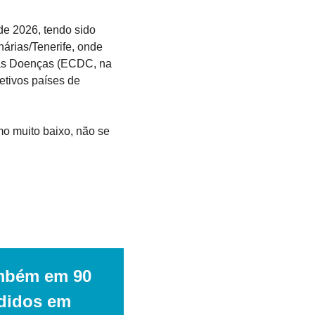
e 2026, tendo sido 
árias/Tenerife, onde 
as Doenças (ECDC, na 
tivos países de 
o muito baixo, não se 
mbém em 90 
didos em 