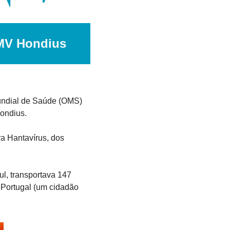
 MV Hondius
undial de Saúde (OMS) 
ondius. 
a Hantavírus, dos 
l, transportava 147 
 Portugal (um cidadão 