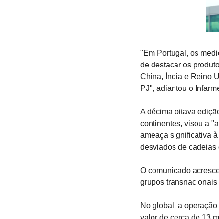
"Em Portugal, os medi
de destacar os produt
China, Índia e Reino U
PJ", adiantou o Infarm
A décima oitava ediçã
continentes, visou a 
ameaça significativa 
desviados de cadeias 
O comunicado acrescen
grupos transnacionais 
No global, a operação 
valor de cerca de 13 