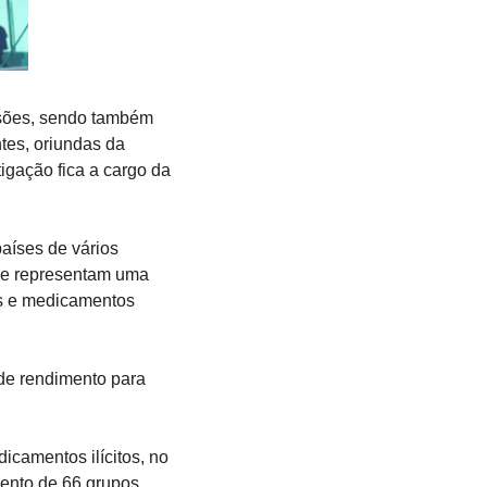
nsões, sendo também 
es, oriundas da 
igação fica a cargo da 
íses de vários 
ue representam uma 
s e medicamentos 
de rendimento para 
camentos ilícitos, no 
ento de 66 grupos 