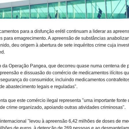
camentos para a disfunção erétil continuam a liderar as apree
os para emagrecimento. A apreensão de substâncias anabolizant
nido, deu origem à abertura de sete inquéritos crime cuja invest
ed.
o da Operação Pangea, que decorreu quase numa centena de pa
"apreensão e dissuasão do comércio de medicamentos ilícitos q
à segurança do consumidor, incluindo medicamentos contrafeito
de abastecimento legais e reguladas".
ta que este comércio ilegal representa "uma importante fonte 
de crime organizado, apoiando outras atividades criminosas".
internacional "levou à apreensão 6,42 milhões de doses de medi
milhões de euros, à detenção de 269 pessoas e ao desmantelam