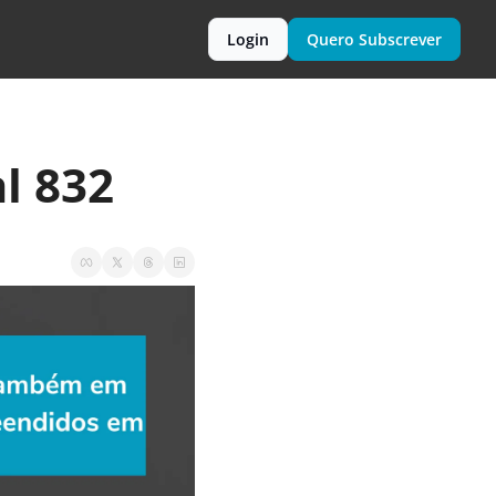
Login
Quero Subscrever
l 832