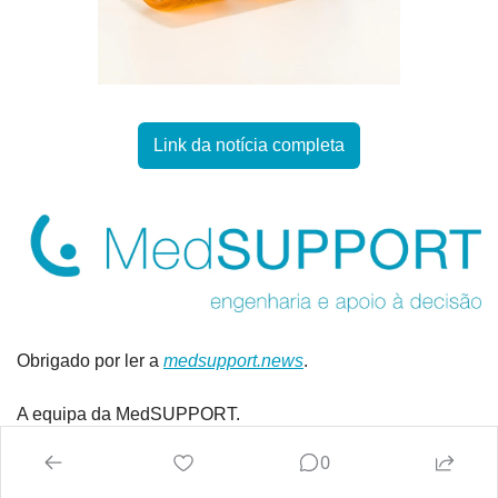
Link da notícia completa
Obrigado por ler a 
medsupport.news
.
A equipa da MedSUPPORT.
0
p.s. Se gostou desta newsletter, partilhe-a com os seus 
amigos e colegas! Todos podem subscrever aqui a 