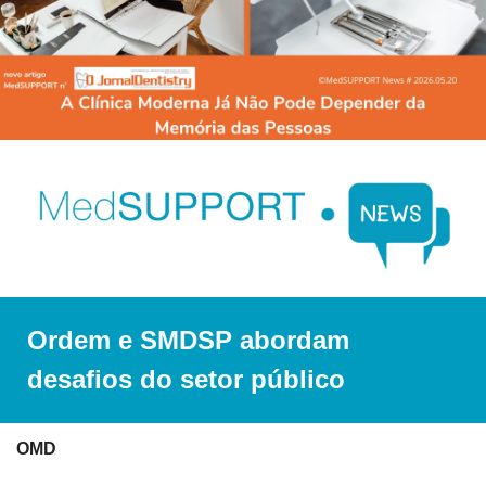
Ordem e SMDSP abordam 
desafios do setor público
OMD