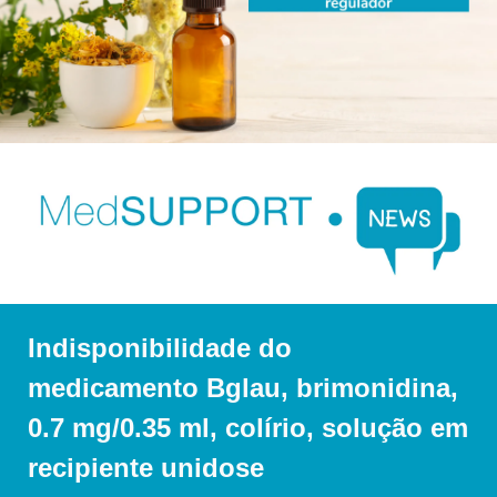
Indisponibilidade do 
medicamento Bglau, brimonidina, 
0.7 mg/0.35 ml, colírio, solução em 
recipiente unidose