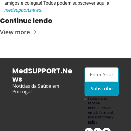
amigos e colegas! Todos podem subscrever aqui a 
medsupport.news
.
Continue lendo
View more
MedSUPPORT.Ne
ws
Notícias da Saúde em 
Subscribe
Portugal
I consent to 
receive 
newsletters via 
email.
Terms of 
use
and
Privacy 
policy
.