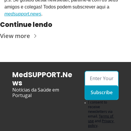
amigos e colegas! Todos podem subscrever aqui a 
medsupport.news
.
Continue lendo
View more
MedSUPPORT.Ne
ws
Notícias da Saúde em 
Subscribe
Portugal
I consent to 
receive 
newsletters via 
email.
Terms of 
use
and
Privacy 
policy
.