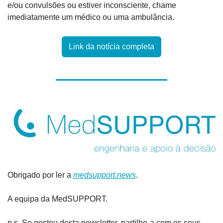
e/ou convulsões ou estiver inconsciente, chame 
imediatamente um médico ou uma ambulância.
Link da notícia completa
Obrigado por ler a 
medsupport.news
.
A equipa da MedSUPPORT.
p.s. Se gostou desta newsletter, partilhe-a com os seus 