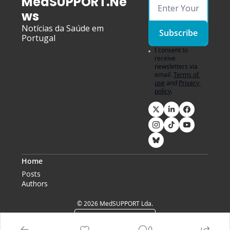
MedSUPPORT.Ne
ws
Notícias da Saúde em 
Subscribe
Portugal
I consent to 
receive 
newsletters via 
email.
Terms of 
use
and
Privacy 
policy
.
Home
Posts
Authors
© 2026 MedSUPPORT Lda.
Powered by beehiiv
0