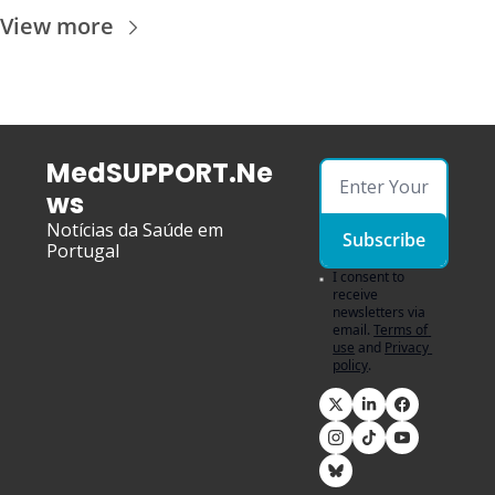
View more
MedSUPPORT.Ne
ws
Notícias da Saúde em 
Subscribe
Portugal
I consent to 
receive 
newsletters via 
email.
Terms of 
use
and
Privacy 
policy
.