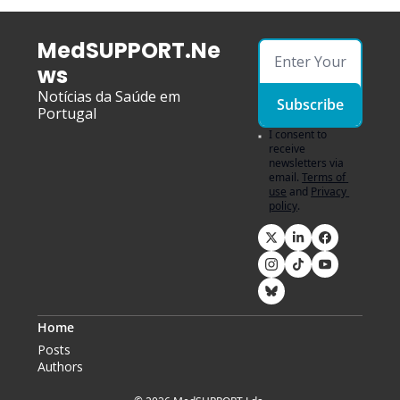
MedSUPPORT.Ne
ws
Notícias da Saúde em 
Subscribe
Portugal
I consent to 
receive 
newsletters via 
email.
Terms of 
use
and
Privacy 
policy
.
Home
Posts
Authors