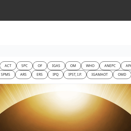
ACT
SPC
OF
IGAS
OM
WHO
ANEPC
APA
SPMS
ARS
ERS
IPQ
IPST, I.P.
IGAMAOT
OMD