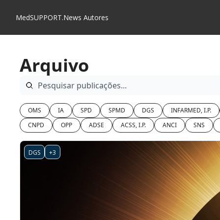
MedSUPPORT.News
Autores
Arquivo
OMS
IA
SPD
SPMD
DGS
INFARMED, I.P.
CNPD
OPP
ADSE
ACSS, I.P.
ANCI
SNS
DGS
+3