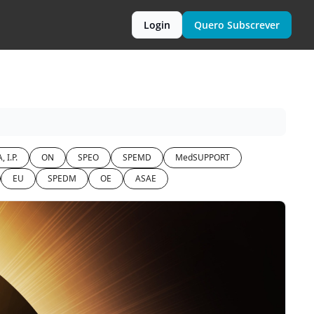
Login
Quero Subscrever
, I.P.
ON
SPEO
SPEMD
MedSUPPORT
EU
SPEDM
OE
ASAE