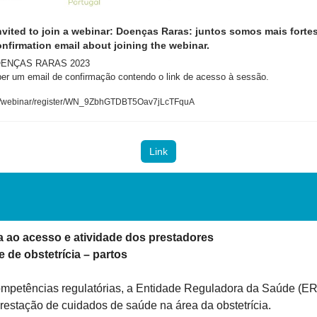
vited to join a webinar: Doenças Raras: juntos somos mais fortes. 
onfirmation email about joining the webinar.
ENÇAS RARAS 2023

eber um email de confirmação contendo o link de acesso à sessão.
us/webinar/register/WN_9ZbhGTDBT5Oav7jLcTFquA
Link
a ao acesso e atividade dos prestadores

 de obstetrícia – partos
mpetências regulatórias, a Entidade Reguladora da Saúde (ER
prestação de cuidados de saúde na área da obstetrícia.
