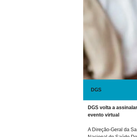
DGS
DGS volta a assinala
evento virtual  
A Direção-Geral da Saú
Nacional de Saúde Dou