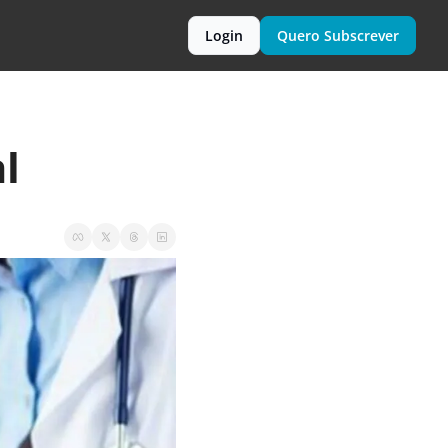
Login
Quero Subscrever
l