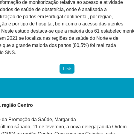
nformação de monitorização relativa ao acesso e atividade

dados de saúde de obstetrícia, onde é analisada a

alização de partos em Portugal continental, por região,

ção e por tipo de hospital, bem como o acesso das utentes

. Neste estudo destaca-se que a maioria dos 61 estabelecimento
em 2021 se localiza nas regiões de saúde do Norte e de

e que a grande maioria dos partos (80,5%) foi realizada

do SNS.
Link
 região Centro
o da Promoção da Saúde, Margarida

último sábado, 11 de fevereiro, a nova delegação da Ordem

 (OMD) na região Centro. Com sede em Coimbra, esta
