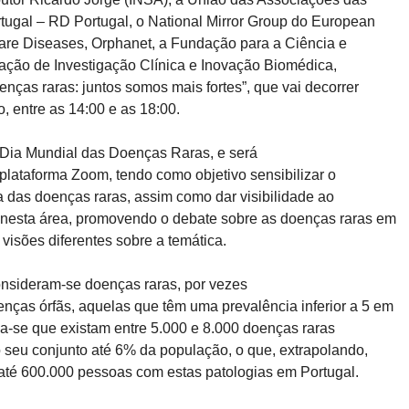
ugal – RD Portugal, o National Mirror Group do European

are Diseases, Orphanet, a Fundação para a Ciência e

ação de Investigação Clínica e Inovação Biomédica,

nças raras: juntos somos mais fortes”, que vai decorrer

o, entre as 14:00 e as 18:00.
Dia Mundial das Doenças Raras, e será

 plataforma Zoom, tendo como objetivo sensibilizar o

a das doenças raras, assim como dar visibilidade ao

 nesta área, promovendo o debate sobre as doenças raras em

 visões diferentes sobre a temática.
nsideram-se doenças raras, por vezes

as órfãs, aquelas que têm uma prevalência inferior a 5 em

a-se que existam entre 5.000 e 8.000 doenças raras

o seu conjunto até 6% da população, o que, extrapolando,

o até 600.000 pessoas com estas patologias em Portugal.