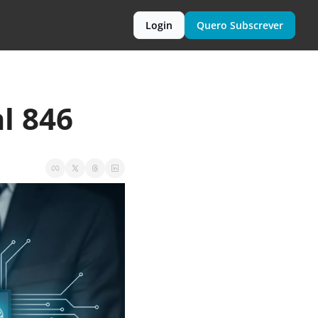
Login
Quero Subscrever
l 846