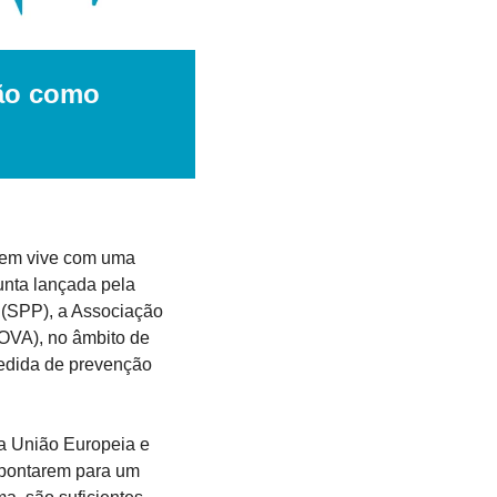
ão como 
uem vive com uma 
nta lançada pela 
(SPP), a Associação 
VA), no âmbito de 
dida de prevenção 
a União Europeia e 
pontarem para um 