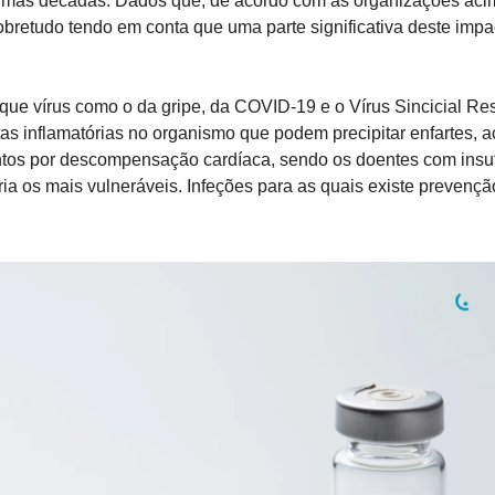
mas décadas. Dados que, de acordo com as organizações acima
obretudo tendo em conta que uma parte significativa deste impac
 que vírus como o da gripe, da COVID-19 e o Vírus Sincicial Res
s inflamatórias no organismo que podem precipitar enfartes, ac
ntos por descompensação cardíaca, sendo os doentes com insufi
ria os mais vulneráveis. Infeções para as quais existe prevenção