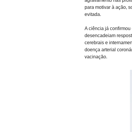
agravamento nas próxi
para motivar à ação, s
evitada.
A ciência já confirmou
desencadeiam resposta
cerebrais e intername
doença arterial coroná
vacinação.