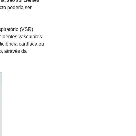
, são suficientes 
to poderia ser 
piratório (VSR) 
identes vasculares 
ciência cardíaca ou 
, através da 