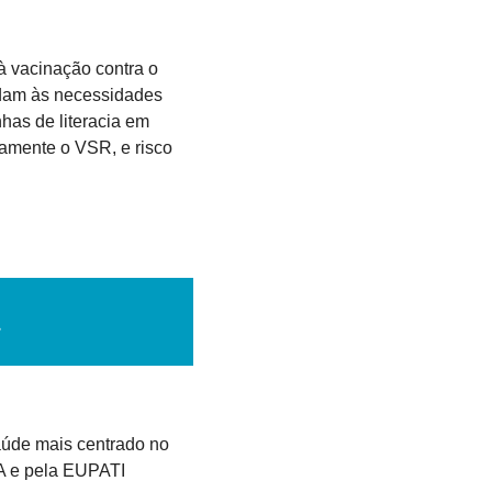
 vacinação contra o 
ndam às necessidades 
as de literacia em 
amente o VSR, e risco 
aúde mais centrado no 
 e pela EUPATI 