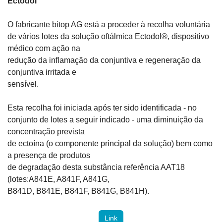
Ectodol 
O fabricante bitop AG está a proceder à recolha voluntária

de vários lotes da solução oftálmica Ectodol®, dispositivo 
médico com ação na

redução da inflamação da conjuntiva e regeneração da 
conjuntiva irritada e

sensível.
Esta recolha foi iniciada após ter sido identificada - no

conjunto de lotes a seguir indicado - uma diminuição da 
concentração prevista

de ectoína (o componente principal da solução) bem como 
a presença de produtos

de degradação desta substância referência AAT18 
(lotes:A841E, A841F, A841G,

B841D, B841E, B841F, B841G, B841H).
Link