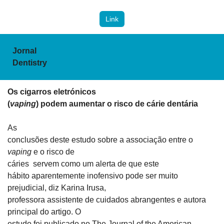
Link
Jornal

Dentistry
Os cigarros eletrónicos

(
vaping
) podem aumentar o risco de cárie dentária 
As

conclusões deste estudo sobre a associação entre o
vaping 
e o risco de

cáries  servem como um alerta de que este

hábito aparentemente inofensivo pode ser muito 
prejudicial, diz Karina Irusa,

professora assistente de cuidados abrangentes e autora 
principal do artigo. O

estudo foi publicado no The Journal of the American 