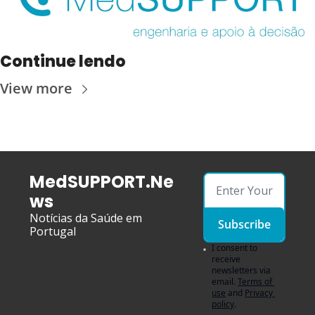
Continue lendo
View more
MedSUPPORT.Ne
ws
Notícias da Saúde em 
Subscribe
Portugal
I consent to 
receive 
newsletters via 
email.
Terms of 
use
and
Privacy 
policy
.