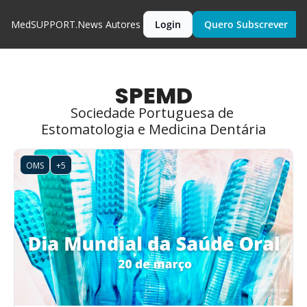
MedSUPPORT.News
Autores
Login
Quero Subscrever
SPEMD
Sociedade Portuguesa de 
Estomatologia e Medicina Dentária
OMS
+5