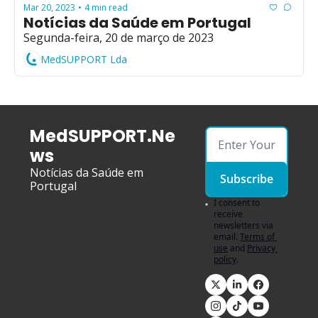
Mar 20, 2023
4 min read
•
Notícias da Saúde em Portugal
Segunda-feira, 20 de março de 2023
MedSUPPORT Lda
MedSUPPORT.Ne
ws
Notícias da Saúde em 
Subscribe
Portugal
I consent to 
receive 
newsletters via 
email.
Terms of 
use
and
Privacy 
policy
.