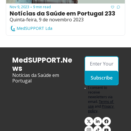
Nov 9, 2023
9 min read
•
Notícias da Saúde em Portugal 233
Quinta-feira, 9 de novembro 2023
MedSUPPORT Lda
MedSUPPORT.Ne
ws
Notícias da Saúde em 
Subscribe
Portugal
I consent to 
receive 
newsletters via 
email.
Terms of 
use
and
Privacy 
policy
.