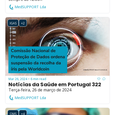
MedSUPPORT Lda
IGAS
+2
Mar 26, 2024
6 min read
•
Notícias da Saúde em Portugal 322
Terça-feira, 26 de março de 2024
MedSUPPORT Lda
OMS
+4