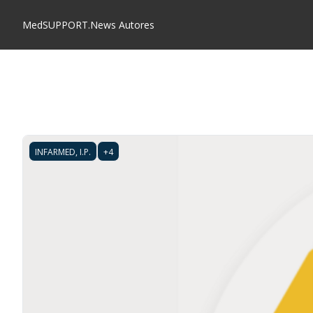
MedSUPPORT.News
Autores
INFARMED, I.P.
+4