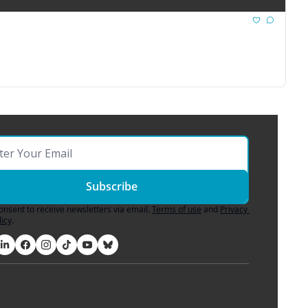
Subscribe
consent to receive newsletters via email.
Terms of use
and
Privacy 
licy
.